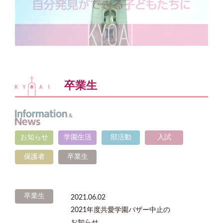
卒業生
お知らせ
学園生活
部活動
入試
保護者
卒業生
卒業生
2021.06.02
2021年度共愛学園バザー中止の
お知らせ